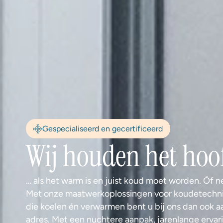
Gespecialiseerd en gecertificeerd
Wij houden het hoo
… als het warm is en juist koud moet worden. Óf n
Met onze maatwerkoplossingen voor koudetechniek
die koelen én verwarmen bent u bij ons dan ook aan
adres. Met een nuchtere aanpak, jarenlange ervari