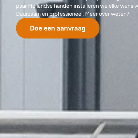
paar Hollandse handen installeren we elke wens vo
Duurzaam en professioneel. Meer over weten?
Doe een aanvraag