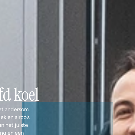
fd koel
et andersom. 
 en airco’s 
 het juiste 
ng en een 